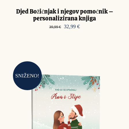
Djed Božićnjak i njegov pomoćnik –
personalizirana knjiga
Izvorna
Trenutna
32,99
€
39,99
€
cijena
cijena
bila
je:
je:
32,99 €.
39,99 €.
SNIŽENO!