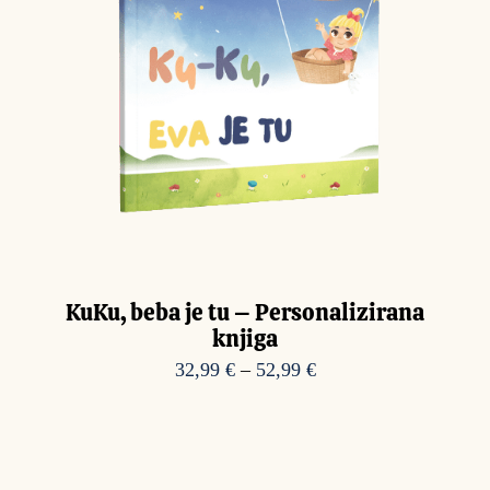
KuKu, beba je tu – Personalizirana
knjiga
Raspon
32,99
€
–
52,99
€
cijena:
od
32,99 €