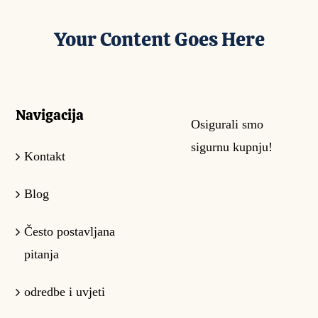
do
Your Content Goes Here
52,99 €
Navigacija
Osigurali smo
sigurnu kupnju!
Kontakt
Blog
Često postavljana
pitanja
odredbe i uvjeti