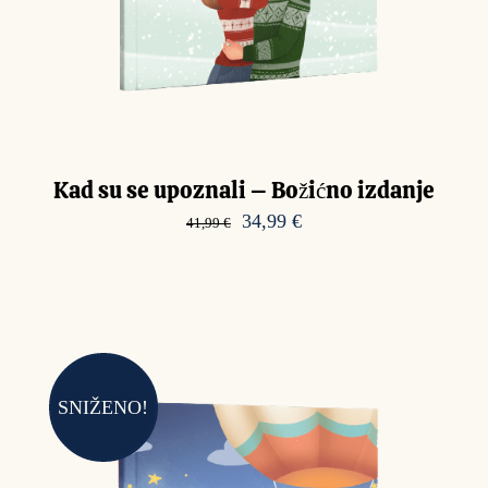
Kad su se upoznali – Božićno izdanje
Izvorna
Trenutna
34,99
€
41,99
€
cijena
cijena
bila
je:
je:
34,99 €.
41,99 €.
SNIŽENO!